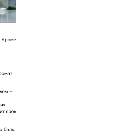
. Кроме
аромат
илем —
ких
ит срок
ю боль.