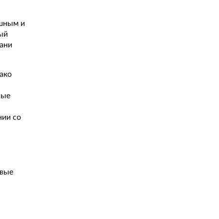
ушным и
ый
кани
ако
ные
нии со
овые