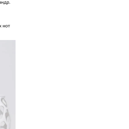
андр.
х нот