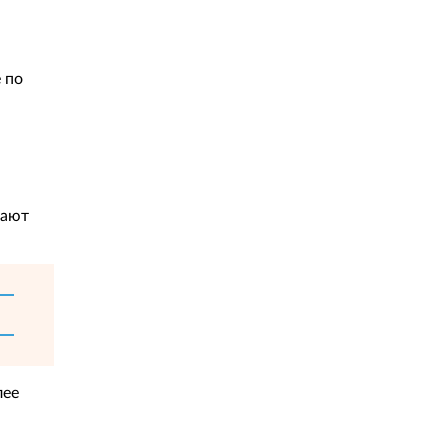
 по
дают
лее