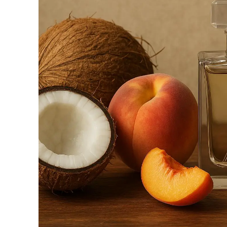
Макроциклические лактоны и мускусы: зага
Лактоны и сложные эфиры: незаменимые ин
Заключение