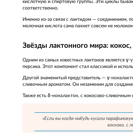
кислотную и спиртовую группы. Эти циклы бываю
соответственно.
Именно из-за связи с лактидом — соединением, п
молочная кислота сама пахнет совсем не молоком,
Звёзды лактонного мира: кокос, 
Одним из самых известных лактонов является
γ-
персика. Этот компонент стал классикой и испол
Другой знаменитый представитель —
γ-ноналакт
сливочным ароматом. Он незаменим для создания
Также есть
δ-ноналактон
, с кокосово-сливочным
«Если вы когда-нибудь кусали парафинову
восково, с 