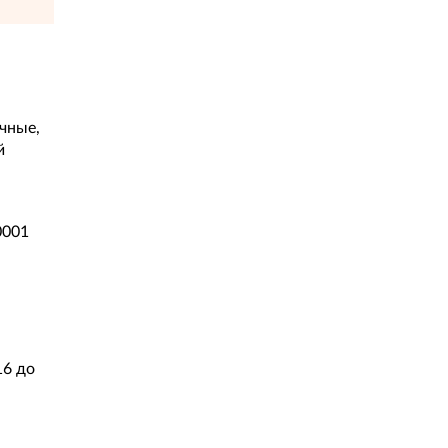
чные,
й
0001
16 до