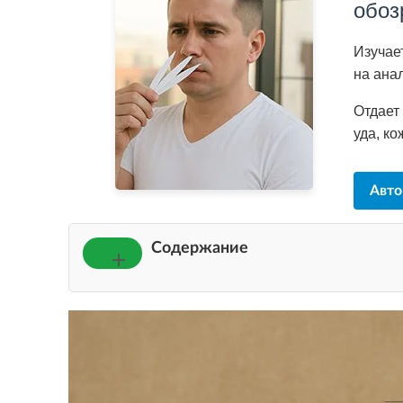
обоз
Изучае
на ана
Отдает
уда, ко
Авто
Содержание
Что такое лактоны? Развенчиваем мифы ?
Краткий экскурс в химию душистых веществ
Что такое лактоны и почему они так называ
Звёзды лактонного мира: кокос, персик и свеч
Разнообразие лактонных ароматов: от цветов