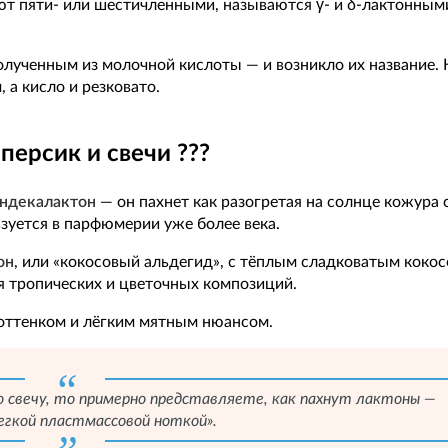
т пяти- или шестичленными, называются γ- и δ-лактонным
олученным из молочной кислоты — и возникло их название. 
 а кисло и резковато.
персик и свечи ???️
ундекалактон
— он пахнет как разогретая на солнце кожура 
ьзуется в парфюмерии уже более века.
он
, или «кокосовый альдегид», с тёплым сладковатым кокос
 тропических и цветочных композиций.
 оттенком и лёгким мятным нюансом.
ю свечу, то примерно представляете, как пахнут лактоны —
легкой пластмассовой ноткой».