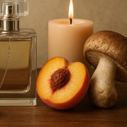
дка природы ?
гредиенты ароматов ?