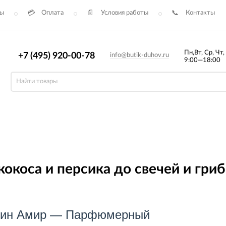
сы
Оплата
Условия работы
Контакты
Пн,Вт, Ср, Чт,
+7 (495) 920-00-78
info@butik-duhov.ru
9:00—18:00
окоса и персика до свечей и гри
лин Амир — Парфюмерный