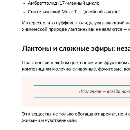
Амбреттолид (17-членный цикл);
Синтетический Musk T — "двойной лактон".
Интересно, что суффикс «-олид», указывающий на 
химической природе лактонными не являются — н
Лактоны и сложные эфиры: нез
Практически в любом цветочном или фруктовом 
композициям молочно-сливочные, фруктовые, вос
«Молочное — всегда лакт
Эти вещества не только обогащают аромат, но и 
живыми и чувственными.