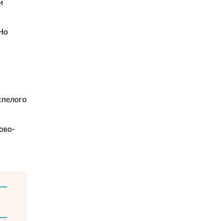
и
Но
спелого
ово-