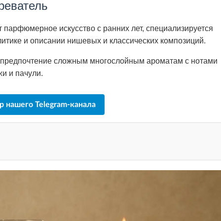
реватель
т парфюмерное искусство с ранних лет, специализируется
литике и описании нишевых и классических композиций.
 предпочтение сложным многослойным ароматам с нотами
жи и пачули.
р нашего Telegram-канала
 ?
ются?
и ???️
 до грибов ??