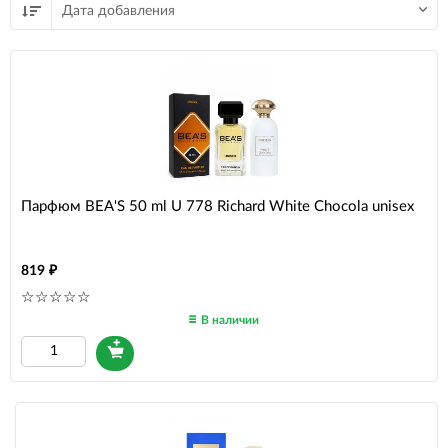
Дата добавления
Парфюм BEA'S 50 ml U 778 Richard White Chocola unisex
819
В наличии