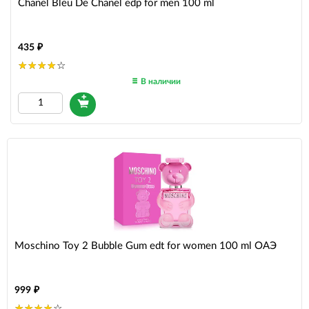
Chanel Bleu De Chanel edp for men 100 ml
435
В наличии
Moschino Toy 2 Bubble Gum edt for women 100 ml ОАЭ
999