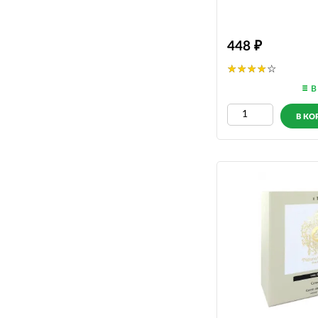
448
В
В КО