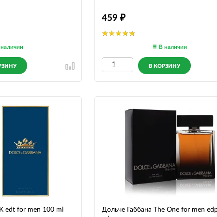
459
 наличии
В наличии
РЗИНУ
В КОРЗИНУ
K edt for men 100 ml
Дольче Габбана The One for men ed