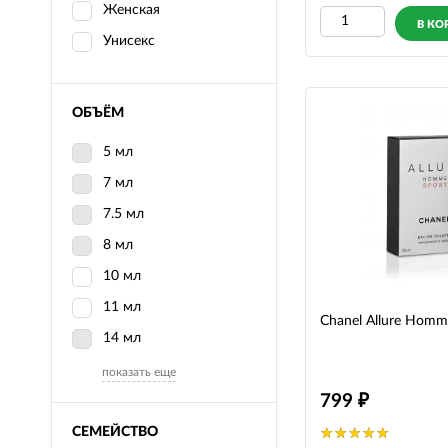
Женская
В КО
Унисекс
ОБЪЁМ
5 мл
7 мл
7.5 мл
8 мл
10 мл
11 мл
Chanel Allure Homm
14 мл
показать еще
799
СЕМЕЙСТВО