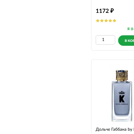
1172
В
В КО
Дольче Габбана by 