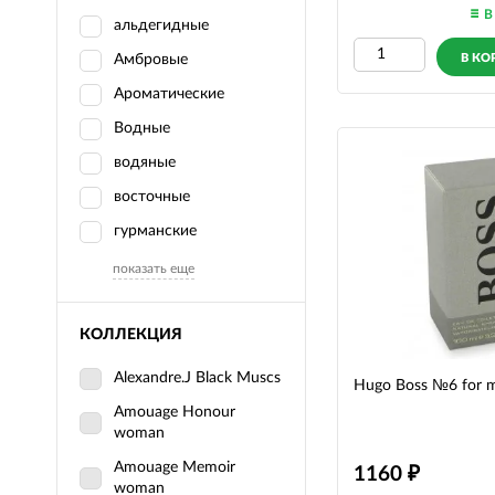
В
альдегидные
Амбровые
В КО
Ароматические
Водные
водяные
восточные
гурманские
показать еще
КОЛЛЕКЦИЯ
Alexandre.J Black Muscs
Hugo Boss №6 for 
Amouage Honour
woman
Amouage Memoir
1160
woman