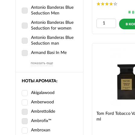
Antonio Banderas Blue
В
Seduction Men
Antonio Banderas Blue
В КО
Seduction for women
Antonio Banderas Blue
Seduction man
Armand Basi In Me
показать еще
НОТЫ АРОМАТА:
Akigalawood
Amberwood
Ambrettolide
Tom Ford Tobacco Va
ml
Ambrofix™
Ambroxan