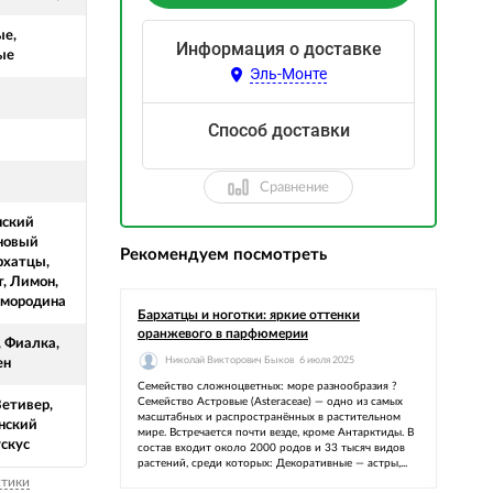
ые,
Информация о доставке
ые
Эль-Монте
Способ доставки
Сравнение
нский
новый
Рекомендуем посмотреть
рхатцы,
, Лимон,
смородина
Бархатцы и ноготки: яркие оттенки
оранжевого в парфюмерии
 Фиалка,
Николай Викторович Быков
6 июля 2025
ен
Семейство сложноцветных: море разнообразия ?
Семейство Астровые (Asteraceae) — одно из самых
Ветивер,
масштабных и распространённых в растительном
нский
мире. Встречается почти везде, кроме Антарктиды. В
ускус
состав входит около 2000 родов и 33 тысяч видов
растений, среди которых: Декоративные — астры,...
стики