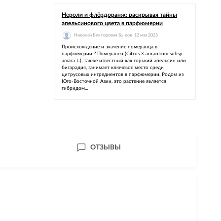
Нероли и флёрдоранж: раскрывая тайны
апельсинового цвета в парфюмерии
Николай Викторович Быков
12 мая 2025
Происхождение и значение померанца в
парфюмерии ? Померанец (Citrus × aurantium subsp.
amara L.), также известный как горький апельсин или
бигарадия, занимает ключевое место среди
цитрусовых ингредиентов в парфюмерии. Родом из
Юго-Восточной Азии, это растение является
гибридом...
ОТЗЫВЫ