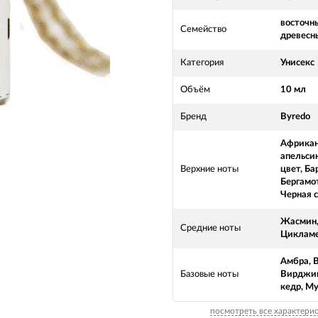
восточн
Семейство
древесн
Категория
Унисекс
Объём
10 мл
Бренд
Byredo
Африка
апельси
Верхние ноты
цвет, Ба
Бергамот
Черная 
Жасмин,
Средние ноты
Циклам
Амбра, 
Базовые ноты
Вирджи
кедр, М
посмотреть все характери