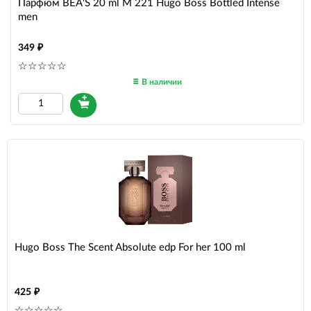
Парфюм BEA'S 20 ml M 221 Hugo Boss Bottled Intense
men
349
В наличии
Hugo Boss The Scent Absolute edp For her 100 ml
425