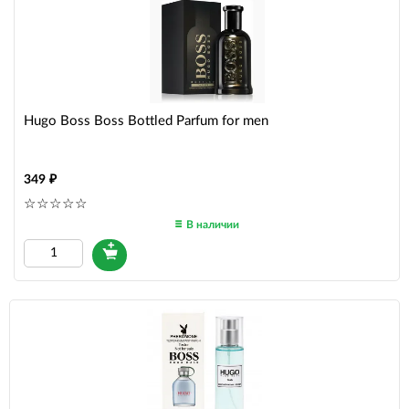
Hugo Boss Boss Bottled Parfum for men
349
В наличии