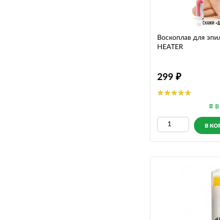
Воскоплав для эп
HEATER
299
В
В КО