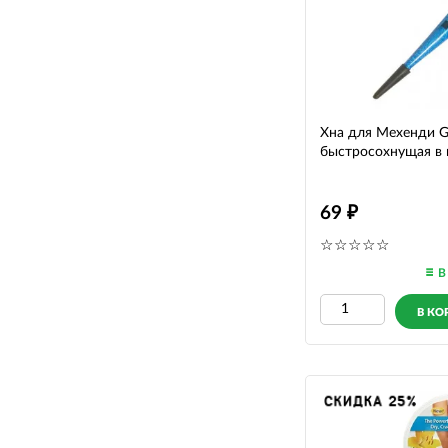
Хна для Мехенди G
быстросохнущая в к
69
В
В КО
СКИДКА 25%