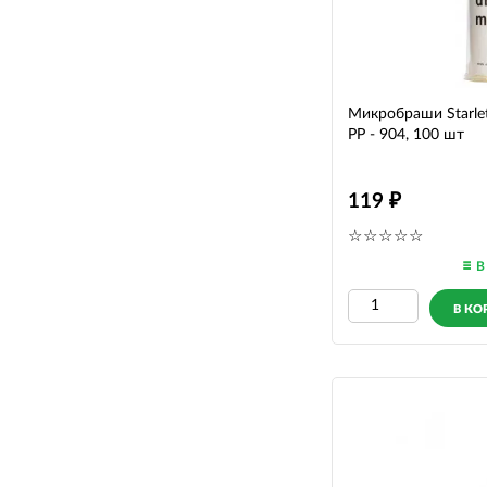
Микробраши Starlet 
PP - 904, 100 шт
119
В
В КО