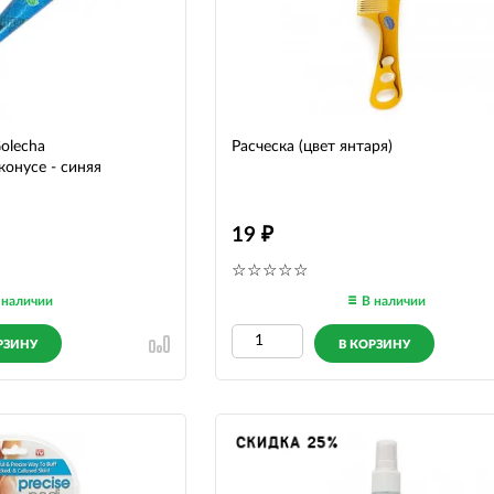
olecha
Расческа (цвет янтаря)
онусе - синяя
19
 наличии
В наличии
РЗИНУ
В КОРЗИНУ
СКИДКА 25%