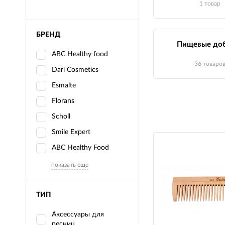
1 товар
БРЕНД
Пищевые до
ABC Healthy food
36 товаро
Dari Cosmetics
Esmalte
Florans
Scholl
Smile Expert
АВС Healthy Food
показать еще
ТИП
Аксессуары для
ресниц