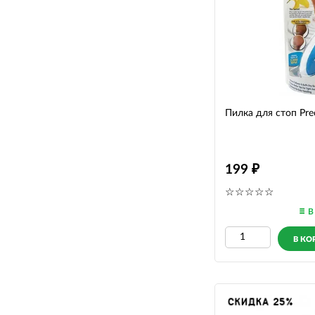
Пилка для стоп Prec
199
В
В КО
СКИДКА 25%