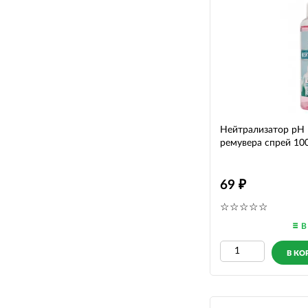
Нейтрализатор pH 
ремувера спрей 10
69
В
В КО