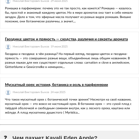
Николай Викторович Быков
29 июня 2025
Ромашка в парфюмерии: почему это не так просто, как кажется? Ромашка — казалось
бы, простой и знакомый каждому цветок. Но в мире ароматов она таит в себе немало
загадок. Дело в том, что эфирные масла получают из разных видов ромашек. Внешне
похожие, они ботанически различны, а значит,...
Гвоздика: цветок и пряность — сходства, различия и секреты аромата
Николай Викторович Быков
19 июня 2025
Гвоздика и гвоздика: в чём разница? На первый взгляд, гвоздика-цветок и гвоздика-
пряность — это совершенно разные вещи, объединённые лишь общим названием. В
разных языках для них существуют отдельные слова: carnation и clove в английском,
Götterblume и Gewürznelke в немецком,...
Мускатный орех: история, ботаника и роль в парфюмерии
Николай Викторович Быков
24 мая 2025
Что такое мускатный орех с ботанической точки зрения? Несмотря на своё название,
мускатный орех — это вовсе не настоящий орех. В ботанике орех — это сухой плод с
твёрдой оболочкой и свободным семенем внутри, как у лесного ореха, каштана или
жёлудя. А плод мускатника душистого ( Myristica...
Чем пахнет Kayali Eden Apple?