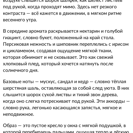
воздухе слышится шорох шалфея, как шелест листьев
под рукой, когда проходят мимо. Здесь нет резкого
контраста — всё кажется в движении, в мягком ритме
весеннего утра.
В середине аромата раскрывается нектарин и голубой
гиацинт, словно букет, положенный на край стола.
Персиковая нежность и шиповник переплелись с ирисом
и цикламеном, создавая ощущение мягкой ткани,
которая обнимает и не сковывает. Это как свежий
хлопковый плед, который хочется натянуть после
солнечного дня.
Базовые ноты — мускус, сандал и кедр — словно тёплая
шерстяная шаль, оставляющая за собой след уюта. В них
слышится шорох сухой листвы и тихий звон дерева,
когда оно слегка потрескивает под рукой. Эти аккорды —
словно рука, легонько касающаяся запястья, мягкое и
неподвижное.
Образ — это пустое кресло у окна с мягкой подушкой, в
которой перебираешь пальцами, ощущая тепло и лёгкую