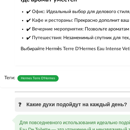
✔️
Офис:
Идеальный выбор для делового стиля,
✔️
Кафе и рестораны:
Прекрасно дополнит ваш о
✔️
Вечерние мероприятия:
Позвольте ароматам 
✔️
Путешествия:
Незаменимый спутник для тех,
Выбирайте
Hermès Terre D'Hermes Eau Intense Vet
Теги:
Hermes Terre D'Hermes
Какие духи подойдут на каждый день?
Для повседневного использования идеально подой
— это утонченный и ненавязчивый за
Eau De Toilette