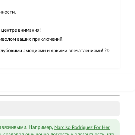
нности.
 центре внимания!
имволом ваших приключений.
глубокими эмоциями и яркими впечатлениями! ?✨
навязчивыми. Например,
Narciso Rodriguez For Her
, создавая ощущение легкости и элегантности, что