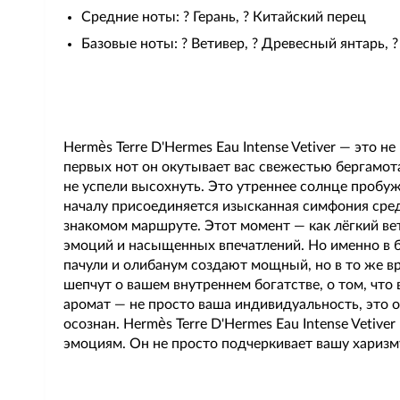
Средние ноты: ? Герань, ?️ Китайский перец
Базовые ноты: ? Ветивер, ? Древесный янтарь, ?
Hermès Terre D'Hermes Eau Intense Vetiver — это 
первых нот он окутывает вас свежестью бергамота
не успели высохнуть. Это утреннее солнце пробу
началу присоединяется изысканная симфония сред
знакомом маршруте. Этот момент — как лёгкий вет
эмоций и насыщенных впечатлений. Но именно в баз
пачули и олибанум создают мощный, но в то же вр
шепчут о вашем внутреннем богатстве, о том, что
аромат — не просто ваша индивидуальность, это 
осознан. Hermès Terre D'Hermes Eau Intense Vetiv
эмоциям. Он не просто подчеркивает вашу харизм