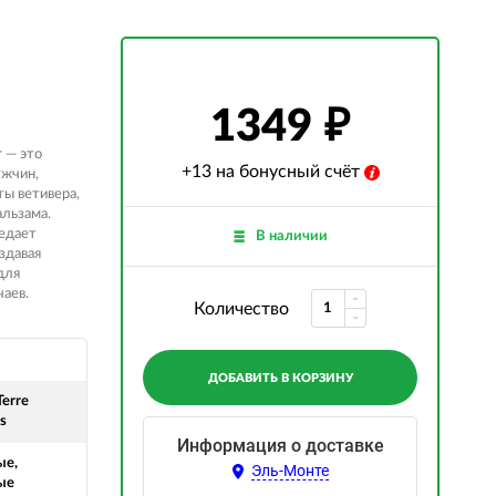
1349
r — это
+13 на бонусный счёт
ужчин,
ты ветивера,
льзама.
редает
В наличии
здавая
для
чаев.
Количество
ДОБАВИТЬ В КОРЗИНУ
erre
s
Информация о доставке
ые,
Эль-Монте
ые