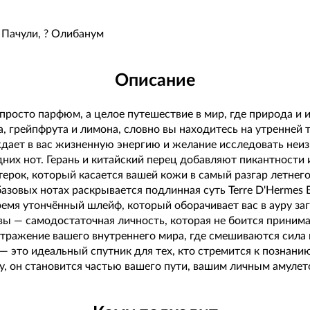
 Пачули, ?️ Олибанум
Описание
не просто парфюм, а целое путешествие в мир, где природа и
, грейпфрута и лимона, словно вы находитесь на утренней т
ждает в вас жизненную энергию и желание исследовать неи
них нот. Герань и китайский перец добавляют пикантности 
ерок, который касается вашей кожи в самый разгар летнего
овых нотах раскрывается подлинная суть Terre D'Hermes Eau
емя утончённый шлейф, который оборачивает вас в ауру заг
 вы — самодостаточная личность, которая не боится приним
отражение вашего внутреннего мира, где смешиваются сила
er — это идеальный спутник для тех, кто стремится к позна
у, он становится частью вашего пути, вашим личным амулет