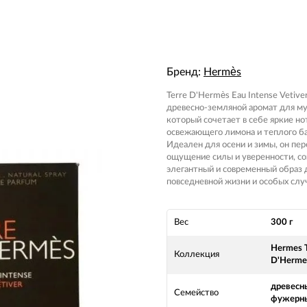
Бренд:
Hermès
Terre D'Hermès Eau Intense Vetive
древесно-земляной аромат для м
который сочетает в себе яркие но
освежающего лимона и теплого ба
Идеален для осени и зимы, он пе
ощущение силы и уверенности, со
элегантный и современный образ 
повседневной жизни и особых слу
Вес
300 г
Hermes T
Коллекция
D'Herme
древесн
Семейство
фужерн