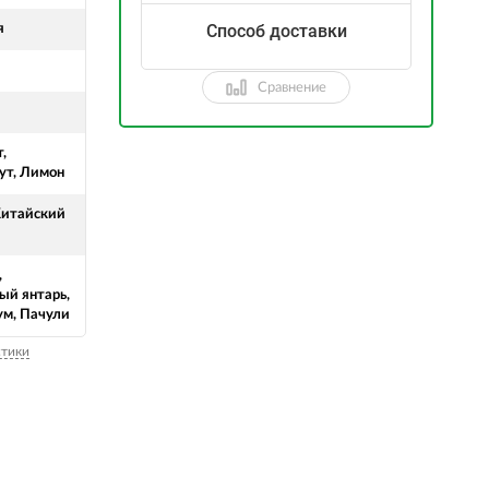
Способ доставки
я
Сравнение
,
ут, Лимон
 Китайский
,
ый янтарь,
м, Пачули
стики