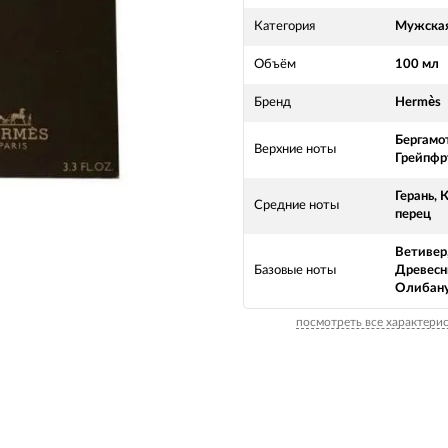
Категория
Мужска
Объём
100 мл
Бренд
Hermès
Бергамот
Верхние ноты
Грейпфр
Герань,
Средние ноты
перец
Ветивер
Базовые ноты
Древесн
Олибану
посмотреть все характери