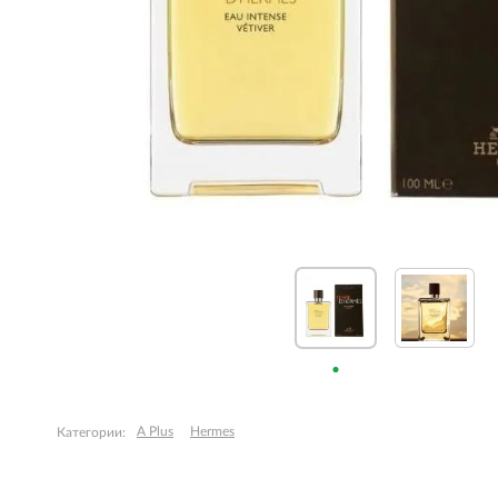
A Plus
Hermes
Категории: