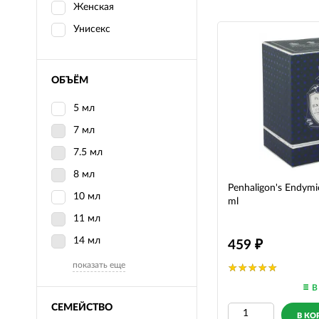
Женская
Унисекс
ОБЪЁМ
5 мл
7 мл
7.5 мл
8 мл
Penhaligon's Endymi
10 мл
ml
11 мл
14 мл
459
показать еще
В
СЕМЕЙСТВО
В КО