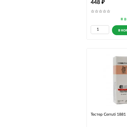
448
В
В КО
Тестер Cerruti 188