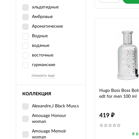
альдегидные
Амбровые
Ароматические
Водные
водяные
восточные
гурманские
показать еще
Hugo Boss Boss Bottl
КОЛЛЕКЦИЯ
edt for men 100 ml
Alexandre.J Black Muscs
419
Amouage Honour
woman
Amouage Memoir
В
woman