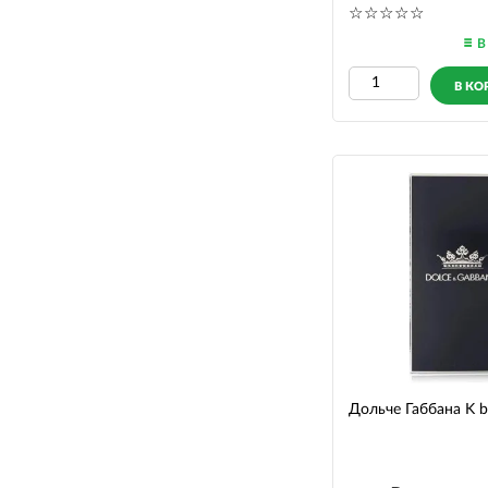
В
В КО
Дольче Габбана K b