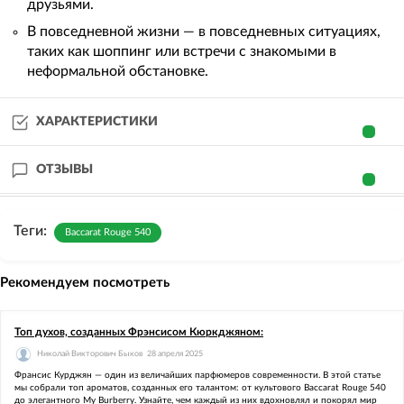
друзьями.
В повседневной жизни — в повседневных ситуациях,
таких как шоппинг или встречи с знакомыми в
неформальной обстановке.
ХАРАКТЕРИСТИКИ
ОТЗЫВЫ
Теги:
Baccarat Rouge 540
Рекомендуем посмотреть
Топ духов, созданных Фрэнсисом Кюркджяном:
Николай Викторович Быков
28 апреля 2025
Франсис Курджян — один из величайших парфюмеров современности. В этой статье
мы собрали топ ароматов, созданных его талантом: от культового Baccarat Rouge 540
до элегантного My Burberry. Узнайте, чем каждый из них вдохновлял и покорял мир