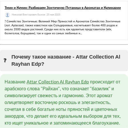
Тмин и Кумин: Разбираем Зонтичную Путаницу в Ароматах и Кулинарии
Николай Викторович Быков
25 мая 2025
? Семейство Зонтичные: Великий Мир Пряностей и Ароматов Семейство Зонтичные
(лат. Apiaceae), также известное как Сельдереевые, насчитывает более 400 родов и
около 3500 видов растений. Среди них есть как ядовитые представители (вёх,
болиголов, борщевик), так и одни из самых любимых и...
Почему такое название - Attar Collection Al
Rayhan Edp?
Название
происходит от
Attar Collection Al Rayhan Edp
арабского слова "Райхан", что означает "базилик" и
символизирует свежесть и гармонию. Этот аромат
олицетворяет восточную роскошь и элегантность,
сочетая в себе богатые ноты пряностей и цветочных
аккордов, что делает его идеальным выбором для тех,
кто ищет уникальное и запоминающееся благоухание.