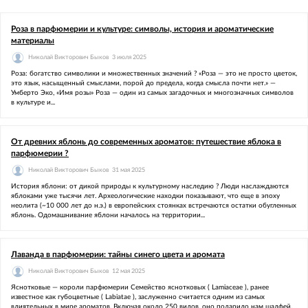
Роза в парфюмерии и культуре: символы, история и ароматические
материалы
Николай Викторович Быков
3 июля 2025
Роза: богатство символики и множественных значений ? «Роза — это не просто цветок,
это язык, насыщенный смыслами, порой до предела, когда смысла почти нет.» —
Умберто Эко, «Имя розы» Роза — один из самых загадочных и многозначных символов
в культуре и...
От древних яблонь до современных ароматов: путешествие яблока в
парфюмерии ?
Николай Викторович Быков
31 мая 2025
История яблони: от дикой природы к культурному наследию ? Люди наслаждаются
яблоками уже тысячи лет. Археологические находки показывают, что еще в эпоху
неолита (~10 000 лет до н.э.) в европейских стоянках встречаются остатки обугленных
яблонь. Одомашнивание яблони началось на территории...
Лаванда в парфюмерии: тайны синего цвета и аромата
Николай Викторович Быков
12 мая 2025
Яснотковые — короли парфюмерии Семейство яснотковых ( Lamiaceae ), ранее
известное как губоцветные ( Labiatae ), заслуженно считается одним из самых
влиятельных в мире ароматов. Включая около 250 видов, оно подарило нам шалфей,