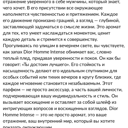
отражение уверенного в себе мужчины, который знает,
чего хочет. В его присутствии все окружающее
наполняется чувственностью и притяжением. Каждое
его движение пронизано грацией, а взгляд — глубиной,
заставляющей задуматься о смысле жизни. Это аромат
для тех, кто умеет наслаждаться моментом, ценит
каждую деталь и стремится к совершенству.
Прогуливаясь по улицам в вечернем свете, вы чувствуете,
как запах Dior Homme Intense обнимает вас, словно
теплый плед, придавая уверенности и покоя. Он как бы
говорит: «Ты достоин лучшего». Его стойкость и
насыщенность делают его идеальным спутником для
особых событий или тихих вечеров в кругу близких, где
каждое мгновение становится незабываемым. Этот
парфюм — не просто аксессуар, а часть вашей личности,
подчеркивающая вашу индивидуальность и стиль. Он
вызывает восхищение и оставляет за собой шлейф из
интригующих вопросов и восхищенных взглядов. Dior
Homme Intense — это не просто аромат, это ваше
отражение, ваш внутренний мир, который вы хотите
показать окружающим.