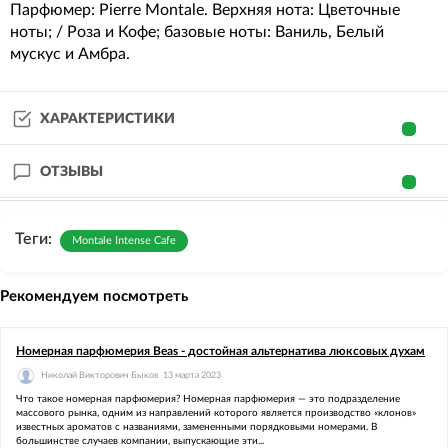
Парфюмер: Pierre Montale. Верхняя нота: Цветочные
ноты; / Роза и Кофе; базовые ноты: Ваниль, Белый
мускус и Амбра.
ХАРАКТЕРИСТИКИ
ОТЗЫВЫ
Теги:
Montale Intense Cafe
Рекомендуем посмотреть
Номерная парфюмерия Beas - достойная альтернатива люксовых духам
Николай Викторович Быков
13 марта 2023
Что такое номерная парфюмерия? Номерная парфюмерия — это подразделение
массового рынка, одним из направлений которого является производство «клонов»
известных ароматов с названиями, замененными порядковыми номерами. В
большинстве случаев компании, выпускающие эти...