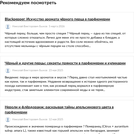
Рекомендуем посмотреть
Blackpepper: Искусство аромата чёрного перца в парфюмерии
Николай Викторович Быков
5 марта 2026
Чёрный перец: больше, чем просто специя ?️ Чёрный перец — одна из тех специй, от
которых сложно отказаться. Лично для меня это не просто добавка к блюдам, а
настоящий источник вдохновения и радости. Без соли можно обойтись, но
отсутствие мельницы с чёрным перцем на столе способно...
Чёрный и другие перцы: секреты пряности в парфюмерии и кулинарии
Николай Викторович Быков
23 мая 2025
Введение: перцы в мире ароматов и вкусов ?️ Перец давно стал неотъемлемой частью
как кухни, так и парфюмерии. Недавнее возвращение к истории одного ресторанного
похода напоминает нам о том, как розовый перец ворвался в парфюмерную
индустрию, став заметным элементом современной моды и не теряя...
Нероли и флёрдоранж: раскрывая тайны апельсинового цвета в
парфюмерии
Николай Викторович Быков
12 мая 2025
Происхождение и значение померанца в парфюмерии ? Померанец (Citrus × aurantium
subsp. amara L.), также известный как горький апельсин или бигарадия, занимает