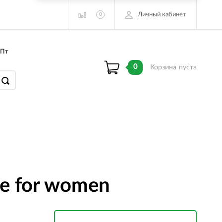
Личный кабинет
0
 Пт
0
Корзина
пуста
ue for women