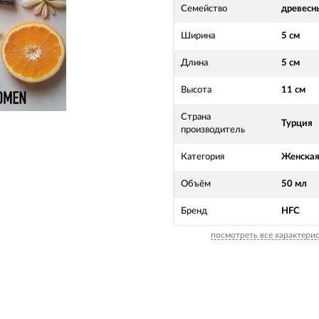
Семейство
древесн
Ширина
5 см
Длина
5 см
Высота
11 см
Страна
Турция
производитель
Категория
Женска
Объём
50 мл
Бренд
HFC
посмотреть все характери