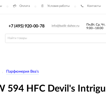
сы
Оплата
Условия работы
Контакты
Пн,Вт, Ср, Чт,
+7 (495) 920-00-78
info@butik-duhov.ru
9:00—18:00
Парфюмерия Bea's
594 HFC Devil's Intrig