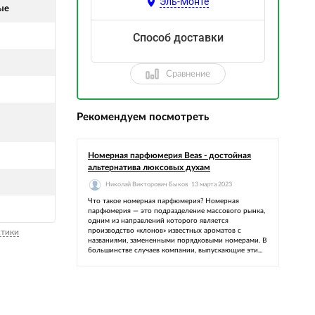
Эль-Монте
ые
Способ доставки
Сравнение
Рекомендуем посмотреть
я
Номерная парфюмерия Beas - достойная
альтернатива люксовых духам
Николай Викторович Быков
13 марта 2023
Что такое номерная парфюмерия? Номерная
парфюмерия — это подразделение массового рынка,
одним из направлений которого является
производство «клонов» известных ароматов с
стики
названиями, замененными порядковыми номерами. В
большинстве случаев компании, выпускающие эти...