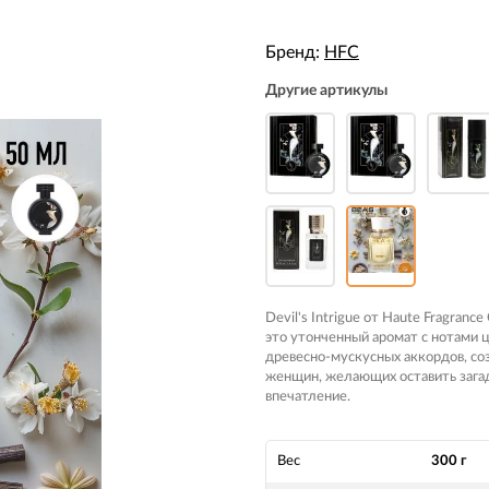
Бренд:
HFC
Другие артикулы
Devil's Intrigue от Haute Fragranc
это утонченный аромат с нотами 
древесно-мускусных аккордов, со
женщин, желающих оставить зага
впечатление.
Вес
300 г