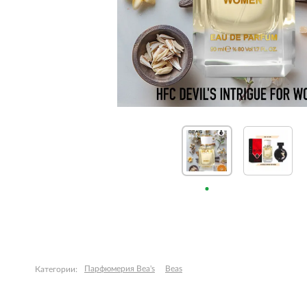
Парфюмерия Bea's
Beas
Категории: