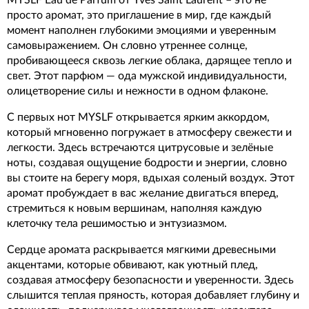
MYSLF Eau de Parfum от Yves Saint Laurent – это не
просто аромат, это приглашение в мир, где каждый
момент наполнен глубокими эмоциями и уверенным
самовыражением. Он словно утреннее солнце,
пробивающееся сквозь легкие облака, дарящее тепло и
свет. Этот парфюм — ода мужской индивидуальности,
олицетворение силы и нежности в одном флаконе.
С первых нот MYSLF открывается ярким аккордом,
который мгновенно погружает в атмосферу свежести и
легкости. Здесь встречаются цитрусовые и зелёные
ноты, создавая ощущение бодрости и энергии, словно
вы стоите на берегу моря, вдыхая соленый воздух. Этот
аромат пробуждает в вас желание двигаться вперед,
стремиться к новым вершинам, наполняя каждую
клеточку тела решимостью и энтузиазмом.
Сердце аромата раскрывается мягкими древесными
акцентами, которые обвивают, как уютный плед,
создавая атмосферу безопасности и уверенности. Здесь
слышится теплая пряность, которая добавляет глубину и