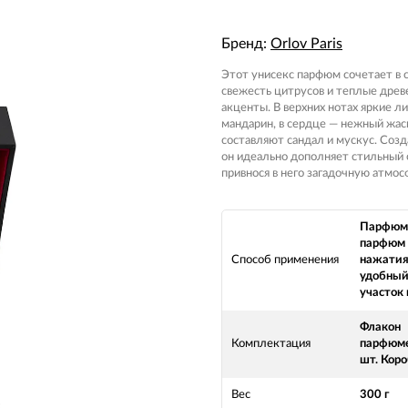
Бренд:
Orlov Paris
Этот унисекс парфюм сочетает в 
свежесть цитрусов и теплые древ
акценты. В верхних нотах яркие л
мандарин, в сердце — нежный жасм
составляют сандал и мускус. Созд
он идеально дополняет стильный 
привнося в него загадочную атмос
Парфюм.
парфюм 
Способ применения
нажатия
удобный
участок
Флакон
Комплектация
парфюме
шт. Коро
Вес
300 г