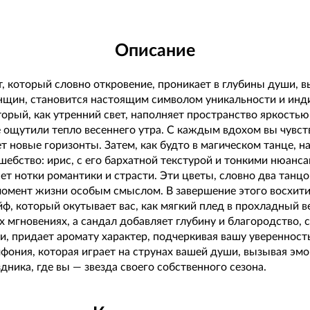
Описание
ат, который словно откровение, проникает в глубины души, 
енщин, становится настоящим символом уникальности и инд
торый, как утренний свет, наполняет пространство яркость
 ощутили тепло весеннего утра. С каждым вдохом вы чувств
т новые горизонты. Затем, как будто в магическом танце, 
шебство: ирис, с его бархатной текстурой и тонкими нюанса
яет нотки романтики и страсти. Эти цветы, словно два танц
омент жизни особым смыслом. В завершение этого восхити
, который окутывает вас, как мягкий плед в прохладный ве
мгновениях, а сандал добавляет глубину и благородство, с
, придает аромату характер, подчеркивая вашу уверенность 
мфония, которая играет на струнах вашей души, вызывая эмо
дника, где вы — звезда своего собственного сезона.