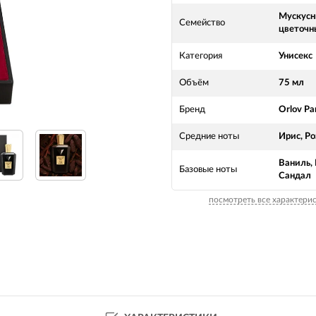
Мускусн
Семейство
цветочн
Категория
Унисекс
Объём
75 мл
Бренд
Orlov Pa
Средние ноты
Ирис, Ро
Ваниль,
Базовые ноты
Сандал
посмотреть все характери