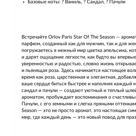
Базовые ноты: ? Ваниль, ? Сандал, ? Пачули
Встречайте Orlov Paris Star Of The Season — аром
парфюм, созданный как для мужчин, так и для ж
погружаетесь в нежный мир цветка апельсина, ко
и дарят ощущение легкости, как будто вы впервые
уверенностью и радостью, словно жизнь открывае
и пьянящая роза. Здесь начинается настоящее вол
время как роза, царственная и элегантная, добавл
ваше сердце биться быстрее и наполняя каждый м
сандал и пачули — создают уютный и теплый шлейф
ароматом, пробуждает воспоминания о счастливых 
Пачули, с его земными и слегка пряными оттенками
Season — это не просто аромат, это настоящая си
мир, где каждый день — это новый повод для праз