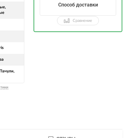
Способ доставки
ые,
ые
Сравнение
ris
за
 Пачули,
стики