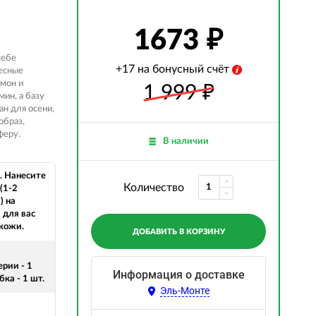
1673
себе
+17 на бонусный счёт
есные
имон и
1 999
₽
ин, а базу
ан для осени,
образ,
феру.
В наличии
 Нанесите
Количество
(1-2
) на
 для вас
 кожи.
ДОБАВИТЬ В КОРЗИНУ
рии - 1
Информация о доставке
бка - 1 шт.
Эль-Монте