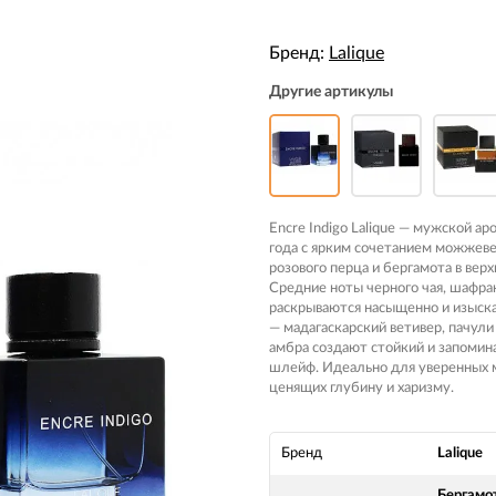
Бренд:
Lalique
Другие артикулы
Encre Indigo Lalique — мужской а
года с ярким сочетанием можжеве
розового перца и бергамота в верх
Средние ноты черного чая, шафран
раскрываются насыщенно и изыска
— мадагаскарский ветивер, пачули 
амбра создают стойкий и запоми
шлейф. Идеально для уверенных 
ценящих глубину и харизму.
Бренд
Lalique
Бергамо