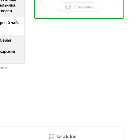
льника,
Сравнение
 перец
ерный чай,
 Серая
карский
стики
ОТЗЫВЫ