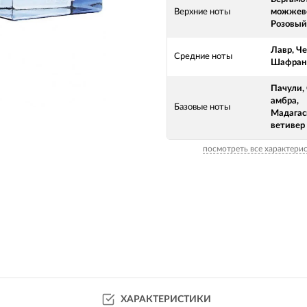
Верхние ноты
можжеве
Розовый
Лавр, Ч
Средние ноты
Шафран
Пачули,
амбра,
Базовые ноты
Мадагас
ветивер
посмотреть все характери
ХАРАКТЕРИСТИКИ