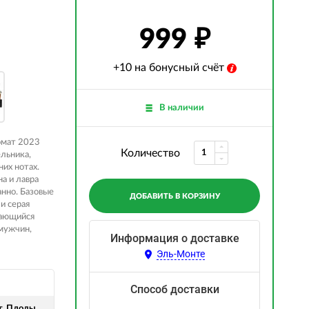
999
+10 на бонусный счёт
В наличии
ромат 2023
Количество
льника,
них нотах.
а и лавра
нно. Базовые
ДОБАВИТЬ В КОРЗИНУ
и серая
нающийся
мужчин,
Информация о доставке
Эль-Монте
Способ доставки
т, Плоды