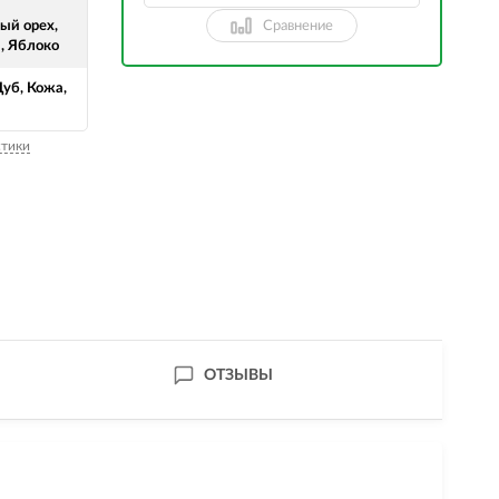
Сравнение
ый орех,
 Яблоко
Дуб, Кожа,
стики
ОТЗЫВЫ