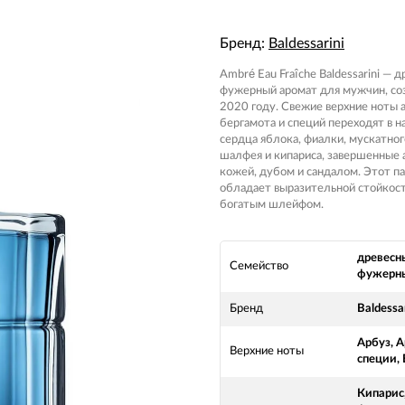
Бренд:
Baldessarini
Ambré Eau Fraîche Baldessarini — д
фужерный аромат для мужчин, со
2020 году. Свежие верхние ноты а
бергамота и специй переходят в 
сердца яблока, фиалки, мускатног
шалфея и кипариса, завершенные 
кожей, дубом и сандалом. Этот 
обладает выразительной стойкос
богатым шлейфом.
древесн
Семейство
фужерн
Бренд
Baldessar
Арбуз, 
Верхние ноты
специи,
Кипарис