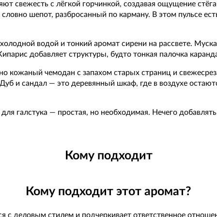
ют свежесть с лёгкой горчинкой, создавая ощущение стёган
, словно шепот, разбросанный по карману. В этом пульсе ест
 холодной водой и тонкий аромат сирени на рассвете. Муска
Кипарис добавляет структуры, будто тонкая палочка каранда
но кожаный чемодан с запахом старых страниц и свежесреза
Дуб и сандал — это деревянный шкаф, где в воздухе остаю
е для галстука — простая, но необходимая. Нечего добавлят
Кому подходит
Кому подходит этот аромат?
я с деловым стилем и подчеркивает ответственное отношен