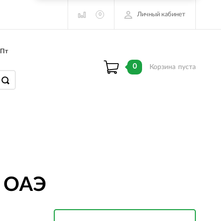
Личный кабинет
0
 Пт
0
Корзина
пуста
l ОАЭ