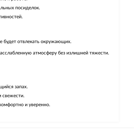
альных посиделок.
тивностей.
 не будет отвлекать окружающих.
расслабленную атмосферу без излишней тяжести.
щийся запах.
и свежести.
 комфортно и уверенно.