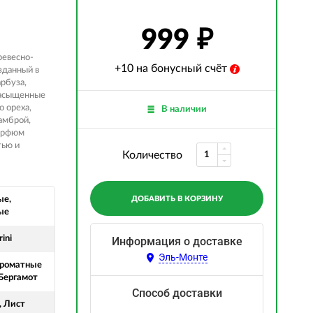
999
ревесно-
+10 на бонусный счёт
зданный в
рбуза,
насыщенные
о ореха,
В наличии
амброй,
парфюм
тью и
Количество
ые,
ДОБАВИТЬ В КОРЗИНУ
ые
ini
Информация о доставке
Эль-Монте
Ароматные
 Бергамот
Способ доставки
, Лист