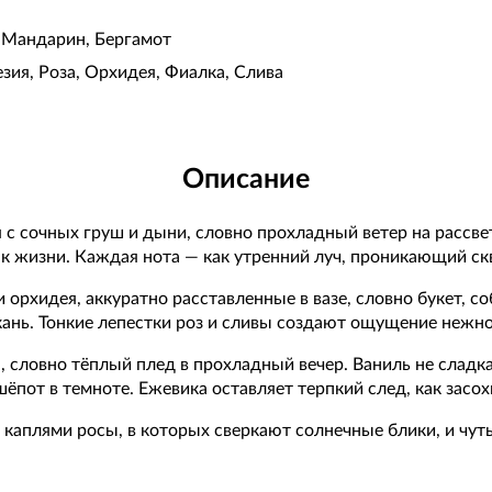
, Мандарин, Бергамот
ия, Роза, Орхидея, Фиалка, Слива
Описание
ся с сочных груш и дыни, словно прохладный ветер на рассв
 жизни. Каждая нота — как утренний луч, проникающий скв
 орхидея, аккуратно расставленные в вазе, словно букет, с
ань. Тонкие лепестки роз и сливы создают ощущение нежно
, словно тёплый плед в прохладный вечер. Ваниль не сладка
ёпот в темноте. Ежевика оставляет терпкий след, как засох
 каплями росы, в которых сверкают солнечные блики, и чу