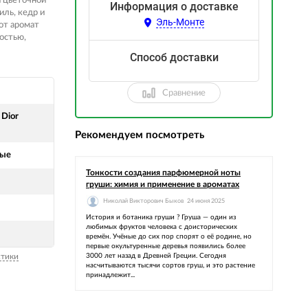
й цветочной
Информация о доставке
иль, кедр и
Эль-Монте
от аромат
остью,
Способ доставки
Сравнение
 Dior
Рекомендуем посмотреть
вые
Тонкости создания парфюмерной ноты
я
груши: химия и применение в ароматах
Николай Викторович Быков
24 июня 2025
История и ботаника груши ? Груша — один из
любимых фруктов человека с доисторических
времён. Учёные до сих пор спорят о её родине, но
первые окультуренные деревья появились более
стики
3000 лет назад в Древней Греции. Сегодня
насчитываются тысячи сортов груш, и это растение
принадлежит...