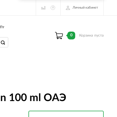
Личный кабинет
0
 Пт
0
Корзина
пуста
en 100 ml ОАЭ