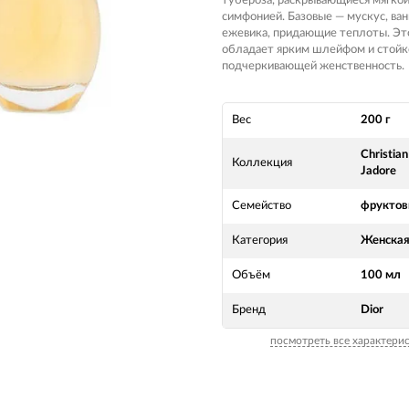
тубероза, раскрывающиеся мягко
симфонией. Базовые — мускус, ван
ежевика, придающие теплоты. Эт
обладает ярким шлейфом и стойк
подчеркивающей женственность.
Вес
200 г
Christian
Коллекция
Jadore
Семейство
фрукто
Категория
Женска
Объём
100 мл
Бренд
Dior
посмотреть все характери