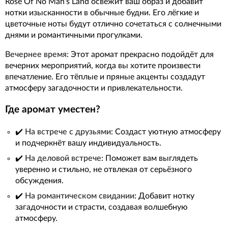
Rose Of No Man's Land освежит ваш образ и добавит
нотки изысканности в обычные будни. Его лёгкие и
цветочные ноты будут отлично сочетаться с солнечными
днями и романтичными прогулками.
Вечернее время:
Этот аромат прекрасно подойдёт для
вечерних мероприятий, когда вы хотите произвести
впечатление. Его тёплые и пряные акценты создадут
атмосферу загадочности и привлекательности.
Где аромат уместен?
✔️
На встрече с друзьями
: Создаст уютную атмосферу
и подчеркнёт вашу индивидуальность.
✔️
На деловой встрече
: Поможет вам выглядеть
уверенно и стильно, не отвлекая от серьёзного
обсуждения.
✔️
На романтическом свидании
: Добавит нотку
загадочности и страсти, создавая волшебную
атмосферу.