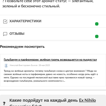
? Позвольте себе этот
аромат-статус
— элегантный,
зеленый и бесконечно стильный.
ХАРАКТЕРИСТИКИ
ОТЗЫВЫ
Рекомендуем посмотреть
Гальбанум в парфюмерии: зелёная горечь возвращается на пьедестал
Николай Викторович Быков
28 мая 2025
Тренд на зелёные ароматы: почему гальбанум снова в центре внимания ? Мода на
свежие зелёные ноты в парфюмерии давно не новость, особенно когда речь идёт о
мяте. Однако на последней миланской выставке ярко проявился новый тренд —
возрождение гальбанума, уникального компонента с...
Какие подойдут на каждый день
Ex Nihilo