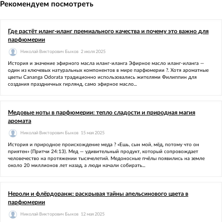
Рекомендуем посмотреть
Где растёт иланг-иланг премиального качества и почему это важно для
парфюмерии
Николай Викторович Быков
2 июля 2025
История и значение эфирного масла иланг-иланга Эфирное масло иланг-иланга —
один из ключевых натуральных компонентов в мире парфюмерии ?. Хотя ароматные
цветы Cananga Odorata традиционно использовались жителями Филиппин для
создания праздничных гирлянд, само эфирное масло...
Медовые ноты в парфюмерии: тепло сладости и природная магия
аромата
Николай Викторович Быков
15 мая 2025
История и природное происхождение меда ? «Ешь, сын мой, мёд, потому что он
приятен» (Притчи 24:13). Мед — удивительный продукт, который сопровождает
человечество на протяжении тысячелетий. Медоносные пчёлы появились на земле
около 20 миллионов лет назад, а люди начали собирать...
Нероли и флёрдоранж: раскрывая тайны апельсинового цвета в
парфюмерии
Николай Викторович Быков
12 мая 2025