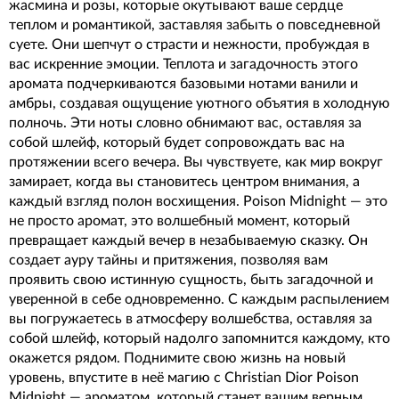
жасмина и розы, которые окутывают ваше сердце
теплом и романтикой, заставляя забыть о повседневной
суете. Они шепчут о страсти и нежности, пробуждая в
вас искренние эмоции. Теплота и загадочность этого
аромата подчеркиваются базовыми нотами ванили и
амбры, создавая ощущение уютного объятия в холодную
полночь. Эти ноты словно обнимают вас, оставляя за
собой шлейф, который будет сопровождать вас на
протяжении всего вечера. Вы чувствуете, как мир вокруг
замирает, когда вы становитесь центром внимания, а
каждый взгляд полон восхищения. Poison Midnight — это
не просто аромат, это волшебный момент, который
превращает каждый вечер в незабываемую сказку. Он
создает ауру тайны и притяжения, позволяя вам
проявить свою истинную сущность, быть загадочной и
уверенной в себе одновременно. С каждым распылением
вы погружаетесь в атмосферу волшебства, оставляя за
собой шлейф, который надолго запомнится каждому, кто
окажется рядом. Поднимите свою жизнь на новый
уровень, впустите в неё магию с Christian Dior Poison
Midnight — ароматом, который станет вашим верным