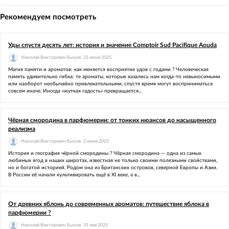
Рекомендуем посмотреть
Уды спустя десять лет: история и значение Comptoir Sud Pacifique Aouda
Николай Викторович Быков
21 июня 2025
Магия памяти и ароматов: как меняется восприятие удов с годами ? Человеческая
память удивительно гибка: те ароматы, которые казались нам когда-то невыносимыми
или наоборот необычайно привлекательными, спустя время могут восприниматься
совсем иначе. Иногда «жуткая гадость» превращается...
Чёрная смородина в парфюмерии: от тонких нюансов до насыщенного
реализма
Николай Викторович Быков
2 июня 2025
История и география чёрной смородины ? Чёрная смородина — одна из самых
любимых ягод в наших широтах, известная не только своими полезными свойствами,
но и богатой историей. Родом она из Британских островов, северной Европы и Азии.
В России её начали культивировать ещё в XI веке, а в...
От древних яблонь до современных ароматов: путешествие яблока в
парфюмерии ?
Николай Викторович Быков
31 мая 2025