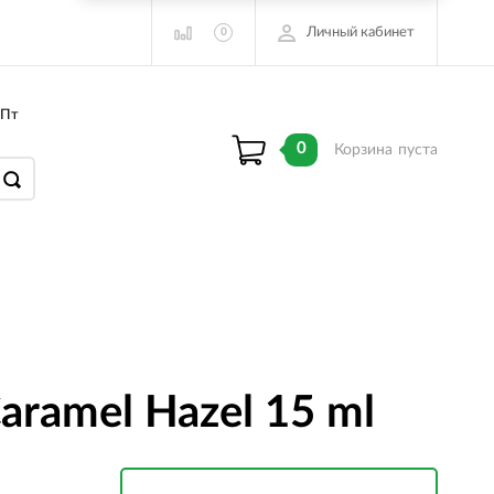
Личный кабинет
0
 Пт
0
Корзина
пуста
amel Hazel 15 ml