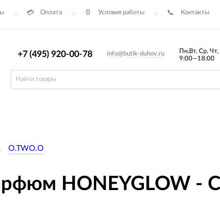
сы
Оплата
Условия работы
Контакты
Пн,Вт, Ср, Чт,
+7 (495) 920-00-78
info@butik-duhov.ru
9:00—18:00
O.TWO.O
рфюм HONEYGLOW - Car