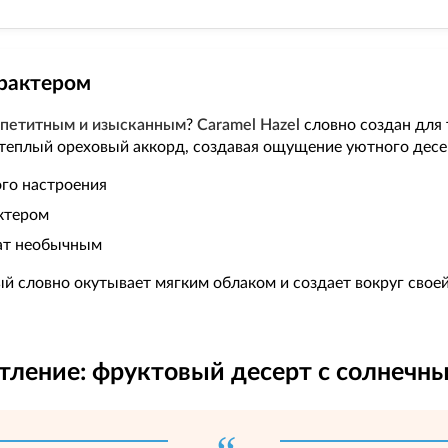
арактером
ппетитным и изысканным
?
Caramel Hazel
словно создан для 
теплый ореховый аккорд, создавая ощущение уютного десе
ого настроения
ктером
ат необычным
й словно окутывает мягким облаком и создает вокруг свое
атление: фруктовый десерт с солнечн