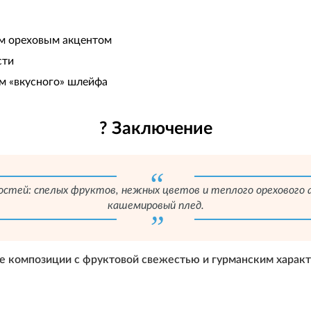
м ореховым акцентом
сти
м «вкусного» шлейфа
? Заключение
остей: спелых фруктов, нежных цветов и теплого орехового
кашемировый плед.
ые композиции с фруктовой свежестью и гурманским харак