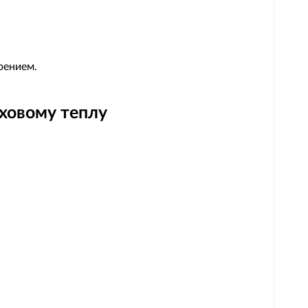
оением.
еховому теплу