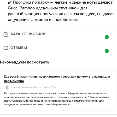
✔️
Прогулка по парку
— легкие и свежие ноты делают
Gucci Bamboo идеальным спутником для
расслабляющих прогулок на свежем воздухе, создавая
ощущение гармонии и спокойствия.
ХАРАКТЕРИСТИКИ
ОТЗЫВЫ
Рекомендуем посмотреть
Где растёт иланг-иланг премиального качества и почему это важно для
парфюмерии
Николай Викторович Быков
2 июля 2025
История и значение эфирного масла иланг-иланга Эфирное масло иланг-иланга —
один из ключевых натуральных компонентов в мире парфюмерии ?. Хотя ароматные
цветы Cananga Odorata традиционно использовались жителями Филиппин для
создания праздничных гирлянд, само эфирное масло...