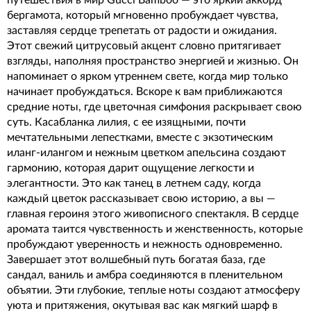
путешествия в мир Gucci Bamboo — это яркий аккорд
бергамота, который мгновенно пробуждает чувства,
заставляя сердце трепетать от радости и ожидания.
Этот свежий цитрусовый акцент словно притягивает
взгляды, наполняя пространство энергией и жизнью. Он
напоминает о ярком утреннем свете, когда мир только
начинает пробуждаться. Вскоре к вам приближаются
средние ноты, где цветочная симфония раскрывает свою
суть. Касабланка лилия, с ее изящными, почти
мечтательными лепестками, вместе с экзотическим
иланг-илангом и нежным цветком апельсина создают
гармонию, которая дарит ощущение легкости и
элегантности. Это как танец в летнем саду, когда
каждый цветок рассказывает свою историю, а вы —
главная героиня этого живописного спектакля. В сердце
аромата таится чувственность и женственность, которые
пробуждают уверенность и нежность одновременно.
Завершает этот волшебный путь богатая база, где
сандал, ваниль и амбра соединяются в пленительном
объятии. Эти глубокие, теплые ноты создают атмосферу
уюта и притяжения, окутывая вас как мягкий шарф в