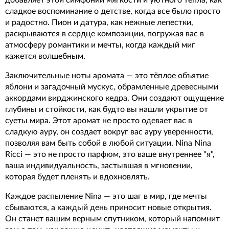
добавляет этой симфонии мягкости и уютного тепла, как
сладкое воспоминание о детстве, когда все было просто
и радостно. Пион и датура, как нежные лепестки,
раскрываются в сердце композиции, погружая вас в
атмосферу романтики и мечты, когда каждый миг
кажется волшебным.
Заключительные ноты аромата — это тёплое объятие
яблони и загадочный мускус, обрамленные древесными
аккордами вирджинского кедра. Они создают ощущение
глубины и стойкости, как будто вы нашли укрытие от
суеты мира. Этот аромат не просто одевает вас в
сладкую ауру, он создает вокруг вас ауру уверенности,
позволяя вам быть собой в любой ситуации. Nina Nina
Ricci — это не просто парфюм, это ваше внутреннее "я",
ваша индивидуальность, застывшая в мгновении,
которая будет пленять и вдохновлять.
Каждое распыление Nina — это шаг в мир, где мечты
сбываются, а каждый день приносит новые открытия.
Он станет вашим верным спутником, который напомнит