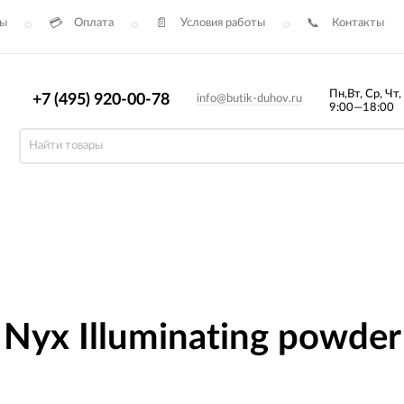
сы
Оплата
Условия работы
Контакты
Пн,Вт, Ср, Чт,
+7 (495) 920-00-78
info@butik-duhov.ru
9:00—18:00
yx Illuminating powder