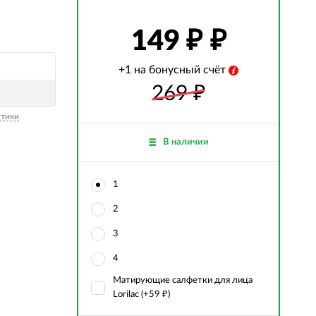
149
₽
+1 на бонусный счёт
269
₽
стики
В наличии
1
2
3
4
Матирующие салфетки для лица
Lorilac (+
59
)
₽