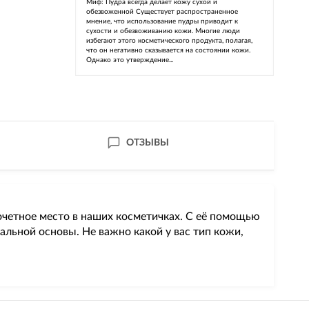
Миф: Пудра всегда делает кожу сухой и
обезвоженной Существует распространенное
мнение, что использование пудры приводит к
сухости и обезвоживанию кожи. Многие люди
избегают этого косметического продукта, полагая,
что он негативно сказывается на состоянии кожи.
Однако это утверждение...
ОТЗЫВЫ
очетное место в наших косметичках. С её помощью
альной основы. Не важно какой у вас тип кожи,