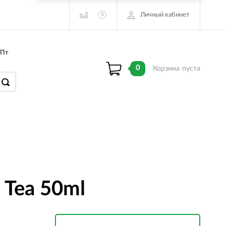
Личный кабинет
0
 Пт
0
Корзина
пуста
 Tea 50ml