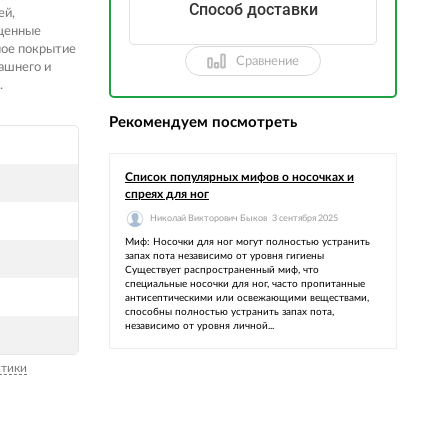
Способ доставки
ей,
щенные
ное покрытие
Сравнение
ашнего и
.
Рекомендуем посмотреть
Список популярных мифов о носочках и
спреях для ног
Николай Викторович Быков
3 сентября 2025
Миф: Носочки для ног могут полностью устранить
запах пота независимо от уровня гигиены
Существует распространенный миф, что
специальные носочки для ног, часто пропитанные
антисептическими или освежающими веществами,
способны полностью устранить запах пота,
независимо от уровня личной...
стики