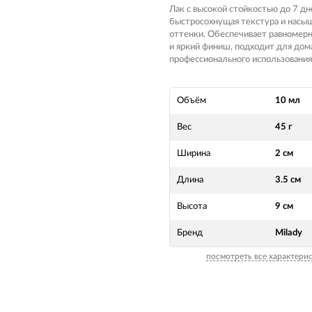
Лак с высокой стойкостью до 7 дн
быстросохнущая текстура и насы
оттенки. Обеспечивает равномер
и яркий финиш, подходит для дом
профессионального использования
Объём
10 мл
Вес
45 г
Ширина
2 см
Длина
3.5 см
Высота
9 см
Бренд
Milady
посмотреть все характери