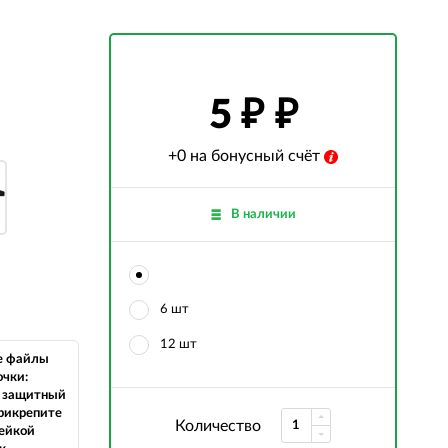
5
₽
+0 на бонусный счёт
В наличии
6 шт
12 шт
е файлы
очки:
 защитный
прикрепите
Количество
ейкой