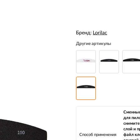
Бренд:
Lorilac
Другие артикулы
Сменны
для пил
снимите
слой и 
Способ применения
файл кл