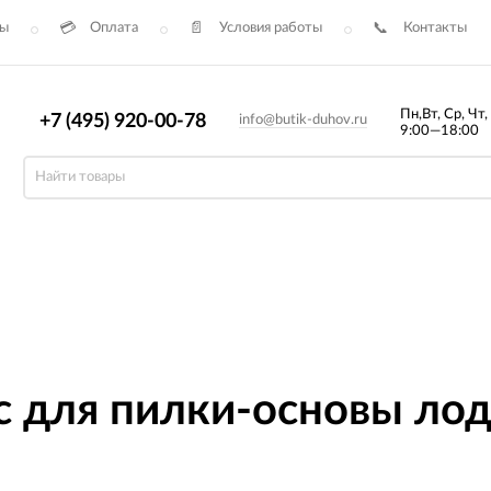
сы
Оплата
Условия работы
Контакты
Пн,Вт, Ср, Чт,
+7 (495) 920-00-78
info@butik-duhov.ru
9:00—18:00
c для пилки-основы лод