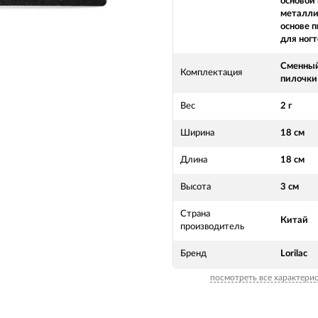
основой 
металли
основе 
для ногт
Сменны
Комплектация
пилочки 
Вес
2 г
Ширина
18 см
Длина
18 см
Высота
3 см
Страна
Китай
производитель
Бренд
Lorilac
посмотреть все характери