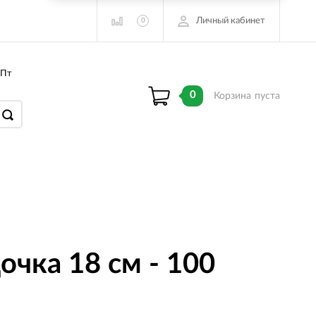
Личный кабинет
0
 Пт
0
Корзина
пуста
очка 18 см - 100