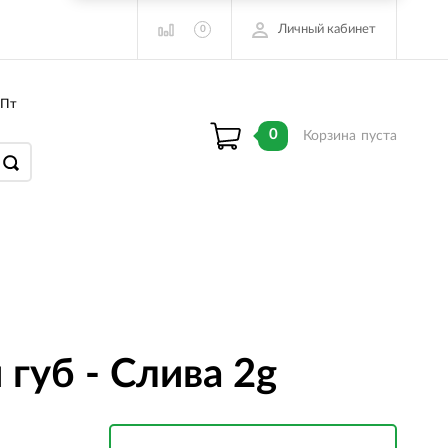
Личный кабинет
0
 Пт
0
Корзина
пуста
губ - Слива 2g