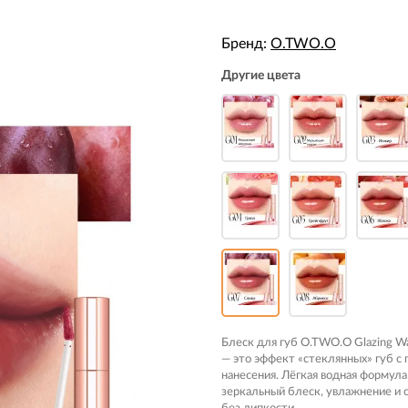
Бренд:
O.TWO.O
Другие цвета
Блеск для губ O.TWO.O Glazing Wa
— это эффект «стеклянных» губ с 
нанесения. Лёгкая водная формула
зеркальный блеск, увлажнение и 