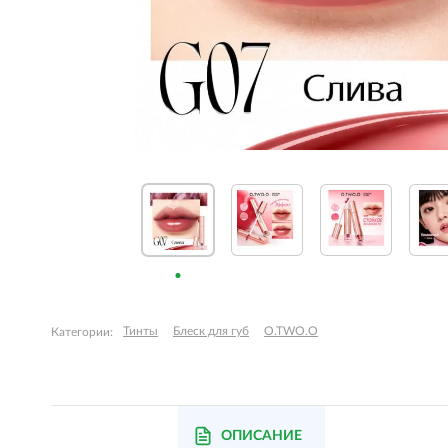
Тинты
Блеск для губ
O.TWO.O
Категории:
ОПИСАНИЕ